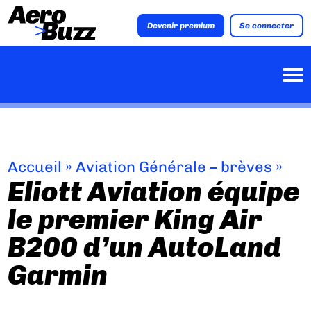
Devenir premium
Se connecter
Accueil
»
Aviation Générale – brèves
»
Eliott Aviation équipe
le premier King Air
B200 d’un AutoLand
Garmin