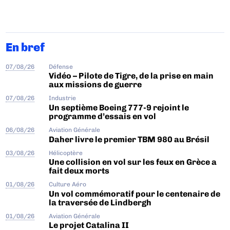
En bref
07/08/26
Défense
Vidéo – Pilote de Tigre, de la prise en main
aux missions de guerre
07/08/26
Industrie
Un septième Boeing 777-9 rejoint le
programme d’essais en vol
06/08/26
Aviation Générale
Daher livre le premier TBM 980 au Brésil
03/08/26
Hélicoptère
Une collision en vol sur les feux en Grèce a
fait deux morts
01/08/26
Culture Aéro
Un vol commémoratif pour le centenaire de
la traversée de Lindbergh
01/08/26
Aviation Générale
Le projet Catalina II