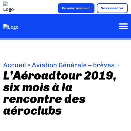
Devenir premium
Se connecter
Accueil
»
Aviation Générale – brèves
»
L’Aéroadtour 2019,
six mois à la
rencontre des
aéroclubs