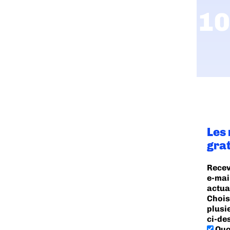
Les
gra
Recev
e-mai
actua
Chois
plusi
ci-de
Quo