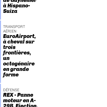
de Guynemer
à Hispano-
Suiza
TRANSPORT
AÉRIEN
EuroAirport,
à cheval sur
trois
frontières,
un
octogénaire
en grande
forme
DÉFENSE
REX - Panne
moteur en A-
29B. Ejection.