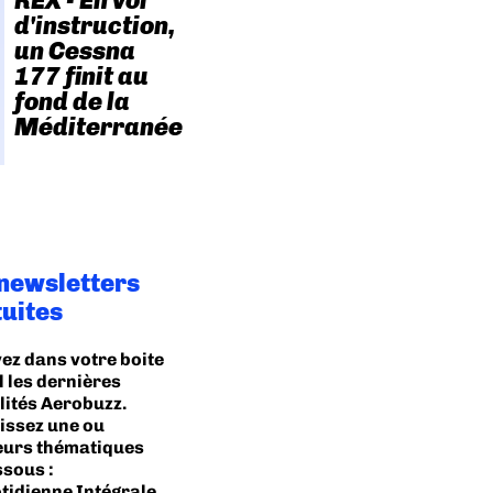
REX - En vol
d'instruction,
un Cessna
177 finit au
fond de la
Méditerranée
 newsletters
tuites
ez dans votre boite
l les dernières
lités Aerobuzz.
issez une ou
eurs thématiques
ssous :
tidienne Intégrale