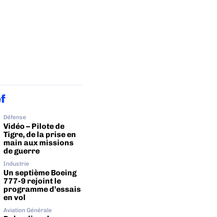
ef
Défense
Vidéo – Pilote de
Tigre, de la prise en
main aux missions
de guerre
Industrie
Un septième Boeing
777-9 rejoint le
programme d’essais
en vol
Aviation Générale