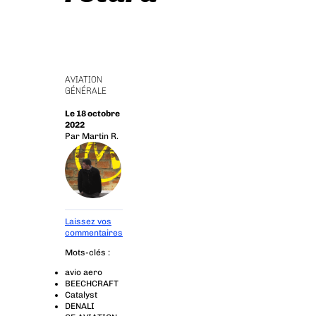
AVIATION
GÉNÉRALE
Le 18 octobre
2022
Par
Martin R.
Laissez vos
commentaires
Mots-clés :
avio aero
BEECHCRAFT
Catalyst
DENALI