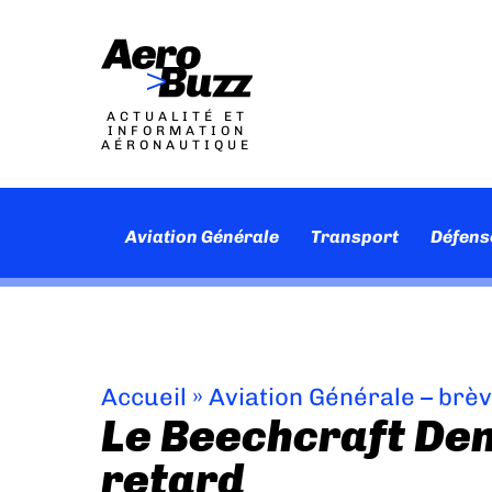
ACTUALITÉ ET
INFORMATION
AÉRONAUTIQUE
Aviation Générale
Transport
Défens
Accueil
»
Aviation Générale – brè
Le Beechcraft Den
retard