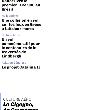
Daher livre le
premier TBM 980 au
Brésil
Hélicoptère
Une collision en vol
sur les feux en Grèce
a fait deux morts
Culture Aéro
Un vol
commémoratif pour
le centenaire de la
traversée de
Lindbergh
Aviation Générale
Le projet Catalina II
CULTURE AÉRO
La Cigogne,