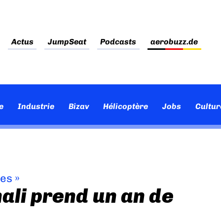
Actus
JumpSeat
Podcasts
aerobuzz.de
e
Industrie
Bizav
Hélicoptère
Jobs
Cultur
ves
»
ali prend un an de