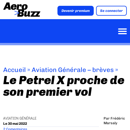
Devenir premium
Se connecter
Accueil
»
Aviation Générale – brèves
»
Le Petrel X proche de
son premier vol
AVIATION GÉNÉRALE
Par
Frédéric
Marsaly
Le 30 mai 2022
2 Comentaires