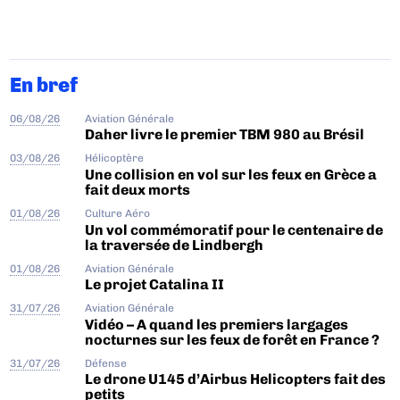
En bref
06/08/26
Aviation Générale
Daher livre le premier TBM 980 au Brésil
03/08/26
Hélicoptère
Une collision en vol sur les feux en Grèce a
fait deux morts
01/08/26
Culture Aéro
Un vol commémoratif pour le centenaire de
la traversée de Lindbergh
01/08/26
Aviation Générale
Le projet Catalina II
31/07/26
Aviation Générale
Vidéo – A quand les premiers largages
nocturnes sur les feux de forêt en France ?
31/07/26
Défense
Le drone U145 d’Airbus Helicopters fait des
petits