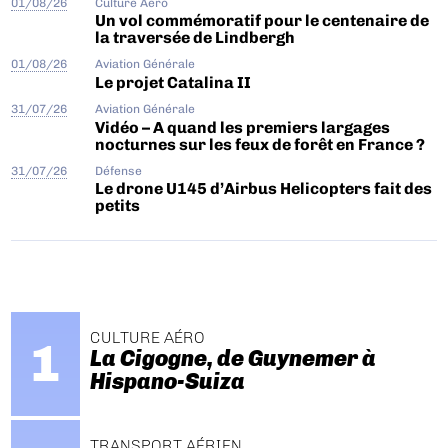
01/08/26
Culture Aéro
Un vol commémoratif pour le centenaire de
la traversée de Lindbergh
01/08/26
Aviation Générale
Le projet Catalina II
31/07/26
Aviation Générale
Vidéo – A quand les premiers largages
nocturnes sur les feux de forêt en France ?
31/07/26
Défense
Le drone U145 d’Airbus Helicopters fait des
petits
CULTURE AÉRO
La Cigogne, de Guynemer à
Hispano-Suiza
TRANSPORT AÉRIEN