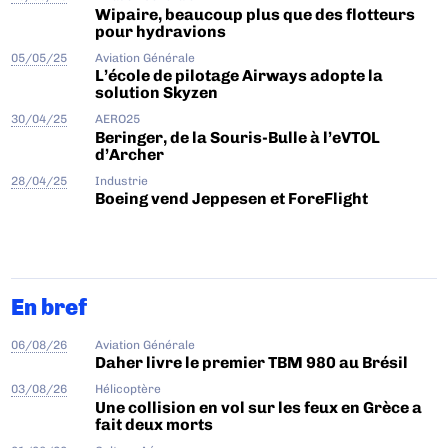
Wipaire, beaucoup plus que des flotteurs
pour hydravions
05/05/25
Aviation Générale
L’école de pilotage Airways adopte la
solution Skyzen
30/04/25
AERO25
Beringer, de la Souris-Bulle à l’eVTOL
d’Archer
28/04/25
Industrie
Boeing vend Jeppesen et ForeFlight
En bref
06/08/26
Aviation Générale
Daher livre le premier TBM 980 au Brésil
03/08/26
Hélicoptère
Une collision en vol sur les feux en Grèce a
fait deux morts