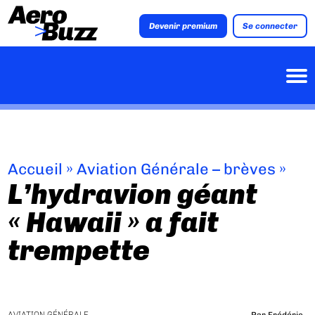
Devenir premium
Se connecter
Accueil
»
Aviation Générale – brèves
»
L’hydravion géant
« Hawaii » a fait
trempette