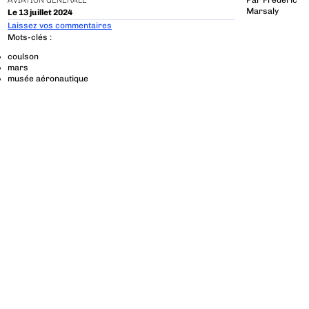
AVIATION GÉNÉRALE
Par
Frédéric
Marsaly
Le 13 juillet 2024
Laissez vos commentaires
Mots-clés :
coulson
mars
musée aéronautique