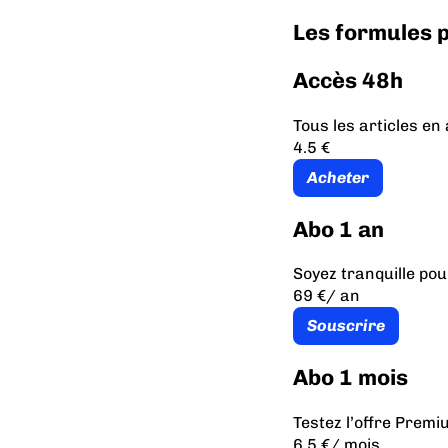
Les formules
Accès 48h
Tous les articles e
4.5 €
Acheter
Abo 1 an
Soyez tranquille pou
69 €
/ an
Souscrire
Abo 1 mois
Testez l’offre Prem
6.5 €
/ mois