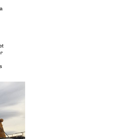
la
et
ur
n
s