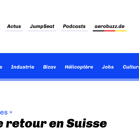
Actus
JumpSeat
Podcasts
aerobuzz.de
e
Industrie
Bizav
Hélicoptère
Jobs
Cultur
ves
»
e retour en Suisse