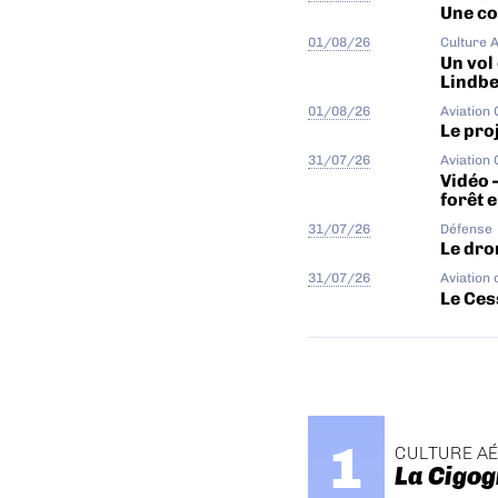
Une col
01/08/26
Culture 
Un vol
Lindb
01/08/26
Aviation
Le proj
31/07/26
Aviation
Vidéo 
forêt 
31/07/26
Défense
Le dro
31/07/26
Aviation 
Le Ces
CULTURE A
La Cigog