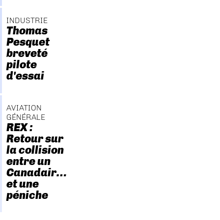
INDUSTRIE
Thomas
Pesquet
breveté
pilote
d'essai
AVIATION
GÉNÉRALE
REX :
Retour sur
la collision
entre un
Canadair…
et une
péniche