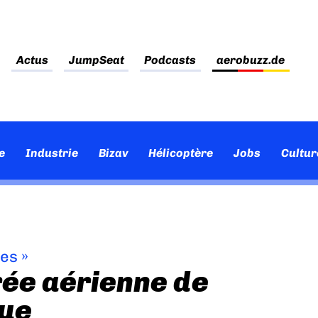
Actus
JumpSeat
Podcasts
aerobuzz.de
e
Industrie
Bizav
Hélicoptère
Jobs
Cultur
ves
»
rée aérienne de
que