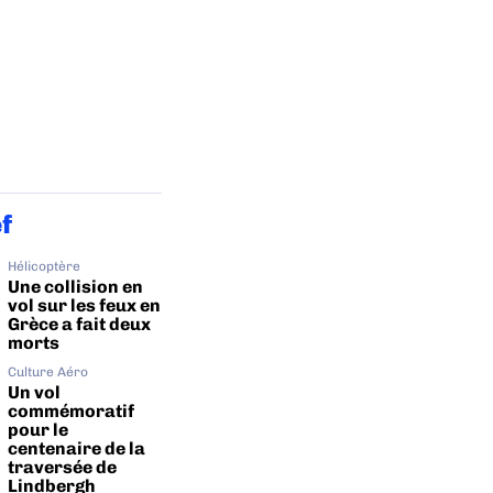
ef
Hélicoptère
Une collision en
vol sur les feux en
Grèce a fait deux
morts
Culture Aéro
Un vol
commémoratif
pour le
centenaire de la
traversée de
Lindbergh