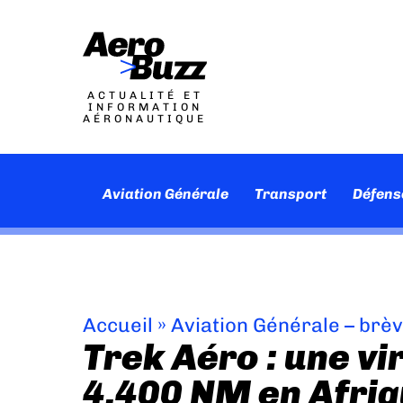
ACTUALITÉ ET
INFORMATION
AÉRONAUTIQUE
Aviation Générale
Transport
Défens
Accueil
»
Aviation Générale – brè
Trek Aéro : une vi
4.400 NM en Afri