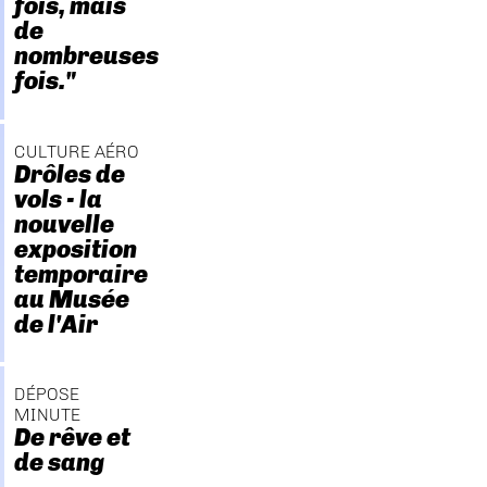
fois, mais
de
nombreuses
fois."
CULTURE AÉRO
Drôles de
vols - la
nouvelle
exposition
temporaire
au Musée
de l'Air
DÉPOSE
MINUTE
De rêve et
de sang