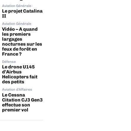
Aviation Générale
Le projet Catalina
II
Aviation Générale
Vidéo – A quand
les premiers
largages
nocturnes sur les
feux de forêt en
France ?
Défense
Le drone U145
d’Airbus
Helicopters fait
des petits
Aviation d'Affaires
Le Cessna
Citation CJ3 Gen3
effectue son
premier vol