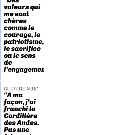
"Des
valeurs qui
me sont
chères
comme le
courage, le
patriotisme,
le sacrifice
ou le sens
de
l’engagement."
CULTURE AÉRO
"A ma
façon, j’ai
franchi la
Cordillère
des Andes.
Pas une