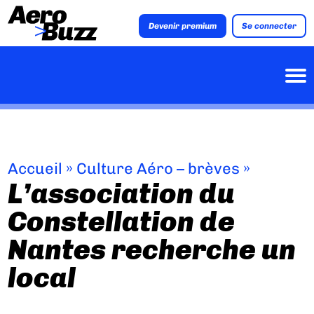
Devenir premium
Se connecter
Accueil
»
Culture Aéro – brèves
»
L’association du
Constellation de
Nantes recherche un
local