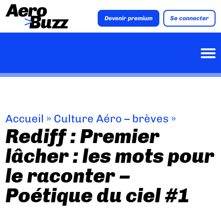
Devenir premium
Se connecter
Accueil
»
Culture Aéro – brèves
»
Rediff : Premier
lâcher : les mots pour
le raconter –
Poétique du ciel #1