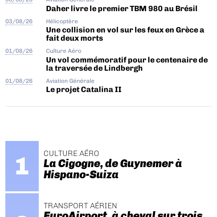
Daher livre le premier TBM 980 au Brésil
03/08/26
Hélicoptère
Une collision en vol sur les feux en Grèce a
fait deux morts
01/08/26
Culture Aéro
Un vol commémoratif pour le centenaire de
la traversée de Lindbergh
01/08/26
Aviation Générale
Le projet Catalina II
CULTURE AÉRO
La Cigogne, de Guynemer à
Hispano-Suiza
TRANSPORT AÉRIEN
EuroAirport, à cheval sur trois