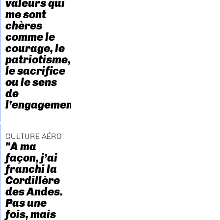
valeurs qui
me sont
chères
comme le
courage, le
patriotisme,
le sacrifice
ou le sens
de
l’engagement."
CULTURE AÉRO
"A ma
façon, j’ai
franchi la
Cordillère
des Andes.
Pas une
fois, mais