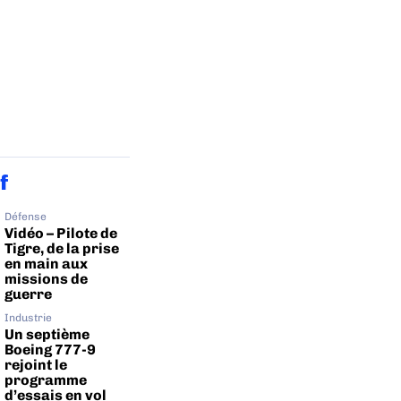
f
Défense
Vidéo – Pilote de
Tigre, de la prise
en main aux
missions de
guerre
Industrie
Un septième
Boeing 777-9
rejoint le
programme
d’essais en vol