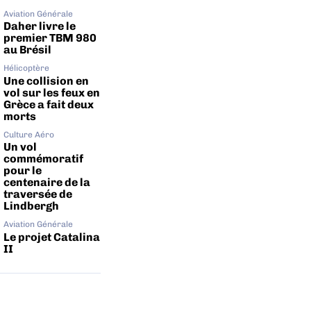
Aviation Générale
Daher livre le
premier TBM 980
au Brésil
Hélicoptère
Une collision en
vol sur les feux en
Grèce a fait deux
morts
Culture Aéro
Un vol
commémoratif
pour le
centenaire de la
traversée de
Lindbergh
Aviation Générale
Le projet Catalina
II