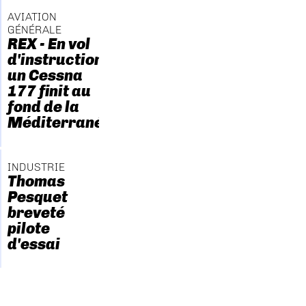
AVIATION
GÉNÉRALE
REX - En vol
d'instruction,
un Cessna
177 finit au
fond de la
Méditerranée
INDUSTRIE
Thomas
Pesquet
breveté
pilote
d'essai