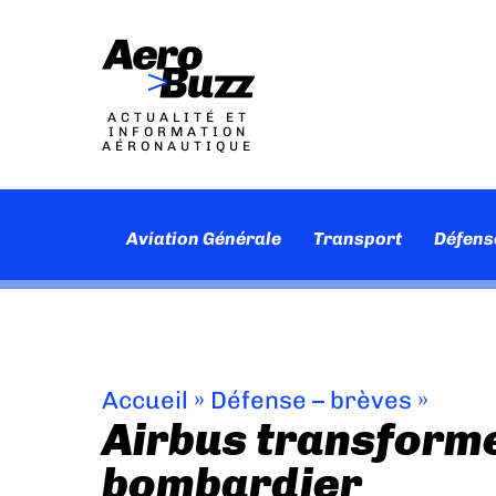
ACTUALITÉ ET
INFORMATION
AÉRONAUTIQUE
Aviation Générale
Transport
Défens
Accueil
»
Défense – brèves
»
Airbus transform
bombardier