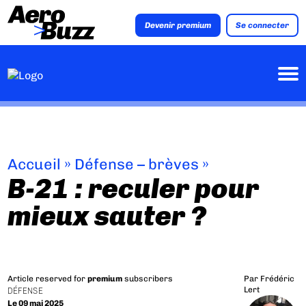
Devenir premium
Se connecter
Accueil
»
Défense – brèves
»
B-21 : reculer pour
mieux sauter ?
Article reserved for
premium
subscribers
Par
Frédéric
Lert
DÉFENSE
Le 09 mai 2025