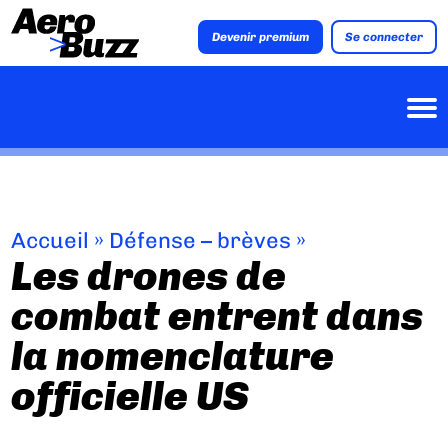
Devenir premium
Se connecter
Accueil
»
Défense – brèves
»
Les drones de
combat entrent dans
la nomenclature
officielle US