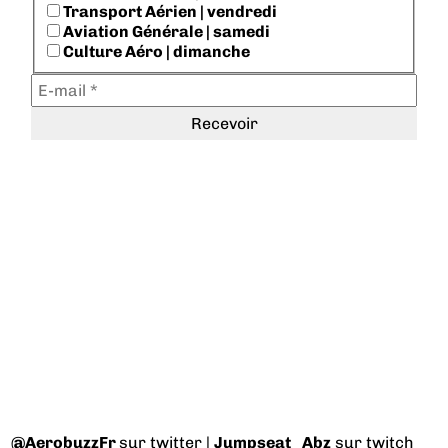
Transport Aérien | vendredi
Aviation Générale | samedi
Culture Aéro | dimanche
@AerobuzzFr
sur twitter |
Jumpseat_Abz
sur twitch