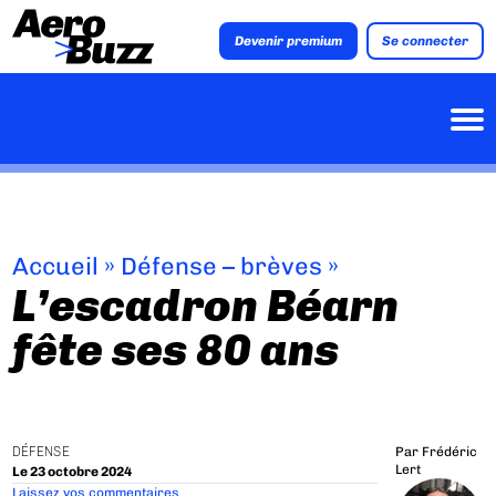
Devenir premium
Se connecter
Accueil
»
Défense – brèves
»
L’escadron Béarn
fête ses 80 ans
DÉFENSE
Par
Frédéric
Lert
Le 23 octobre 2024
Laissez vos commentaires