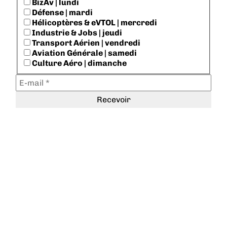
BizAv | lundi
Défense | mardi
Hélicoptères & eVTOL | mercredi
Industrie & Jobs | jeudi
Transport Aérien | vendredi
Aviation Générale | samedi
Culture Aéro | dimanche