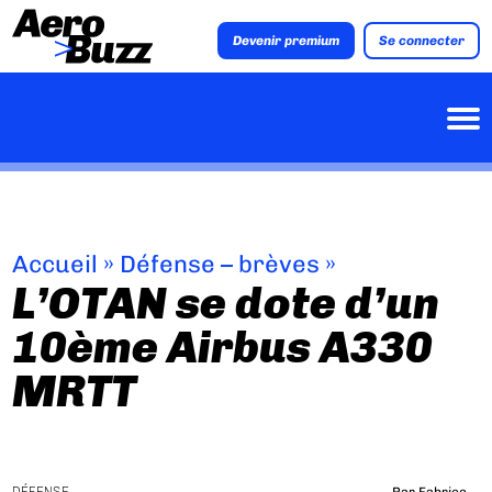
Devenir premium
Se connecter
Accueil
»
Défense – brèves
»
L’OTAN se dote d’un
10ème Airbus A330
MRTT