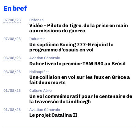
En bref
07/08/26
Défense
Vidéo – Pilote de Tigre, de la prise en main
aux missions de guerre
07/08/26
Industrie
Un septième Boeing 777-9 rejoint le
programme d’essais en vol
06/08/26
Aviation Générale
Daher livre le premier TBM 980 au Brésil
03/08/26
Hélicoptère
Une collision en vol sur les feux en Grèce a
fait deux morts
01/08/26
Culture Aéro
Un vol commémoratif pour le centenaire de
la traversée de Lindbergh
01/08/26
Aviation Générale
Le projet Catalina II