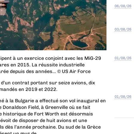
06/08/26
03/08/26
cipent à un exercice conjoint avec les MiG-29
01/08/26
res en 2015. La réussite industrielle
arée depuis des années… © US Air Force
 d’un contrat portant sur seize avions, dix
mmandés en 2019 et 2022.
01/08/26
é à la Bulgarie a effectué son vol inaugural en
e Donaldson Field, à Greenville où se fait
e historique de Fort Worth est désormais
évoit de disposer de huit avions et une
ls dès l’année prochaine. Du sud de la Grèce
ésent un mur de...