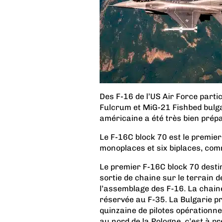
Des F-16 de l’US Air Force parti
Fulcrum et MiG-21 Fishbed bulga
américaine a été très bien prép
Le F-16C block 70 est le premier
monoplaces et six biplaces, co
Le premier F-16C block 70 destin
sortie de chaine sur le terrain d
l’assemblage des F-16. La chain
réservée au F-35. La Bulgarie pr
quinzaine de pilotes opérationne
au nord de la Pologne, c’est à pr