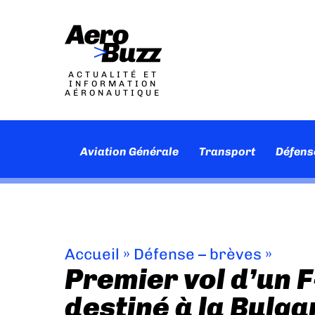
ACTUALITÉ ET
INFORMATION
AÉRONAUTIQUE
Aviation Générale
Transport
Défens
Accueil
»
Défense – brèves
»
Premier vol d’un 
destiné à la Bulga