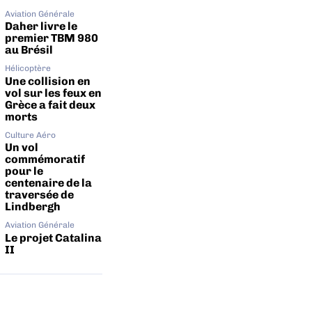
Aviation Générale
Daher livre le
premier TBM 980
au Brésil
Hélicoptère
Une collision en
vol sur les feux en
Grèce a fait deux
morts
Culture Aéro
Un vol
commémoratif
pour le
centenaire de la
traversée de
Lindbergh
Aviation Générale
Le projet Catalina
II