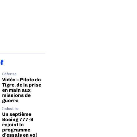
ef
Défense
Vidéo – Pilote de
Tigre, de la prise
en main aux
missions de
guerre
Industrie
Un septième
Boeing 777-9
rejoint le
programme
d’essais en vol