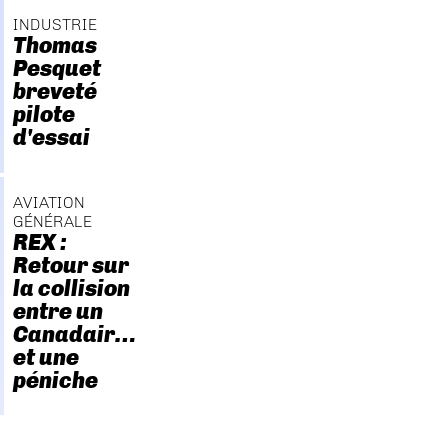
INDUSTRIE
Thomas
Pesquet
breveté
pilote
d'essai
AVIATION
GÉNÉRALE
REX :
Retour sur
la collision
entre un
Canadair…
et une
péniche