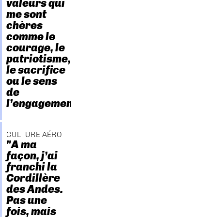
valeurs qui
me sont
chères
comme le
courage, le
patriotisme,
le sacrifice
ou le sens
de
l’engagement."
CULTURE AÉRO
"A ma
façon, j’ai
franchi la
Cordillère
des Andes.
Pas une
fois, mais