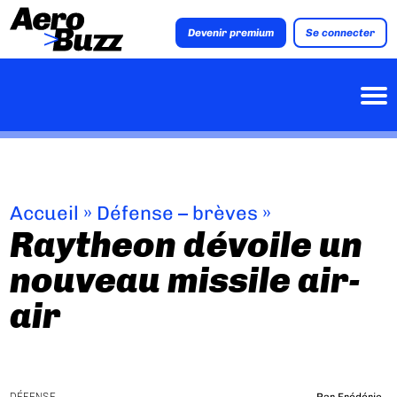
Devenir premium
Se connecter
Accueil
»
Défense – brèves
»
Raytheon dévoile un
nouveau missile air-
air