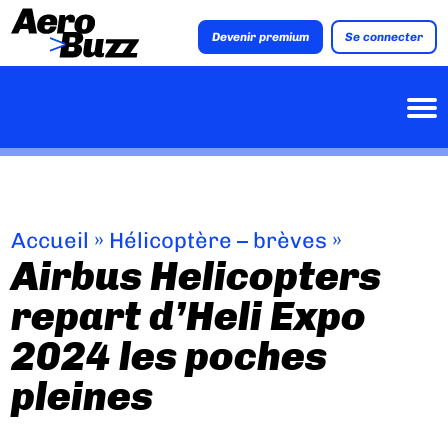
Devenir premium
Se connecter
Accueil
»
Hélicoptère – brèves
»
Airbus Helicopters
repart d’Heli Expo
2024 les poches
pleines