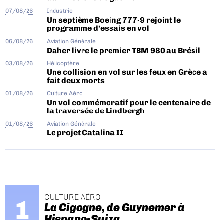
07/08/26
Industrie
Un septième Boeing 777-9 rejoint le
programme d’essais en vol
06/08/26
Aviation Générale
Daher livre le premier TBM 980 au Brésil
03/08/26
Hélicoptère
Une collision en vol sur les feux en Grèce a
fait deux morts
01/08/26
Culture Aéro
Un vol commémoratif pour le centenaire de
la traversée de Lindbergh
01/08/26
Aviation Générale
Le projet Catalina II
CULTURE AÉRO
La Cigogne, de Guynemer à
Hispano-Suiza