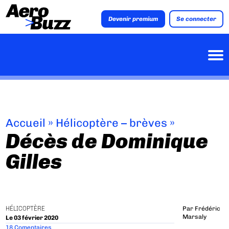
Devenir premium
Se connecter
Accueil
»
Hélicoptère – brèves
»
Décès de Dominique
Gilles
HÉLICOPTÈRE
Par
Frédéric
Marsaly
Le 03 février 2020
18 Comentaires