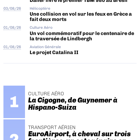
Daher livre le premier TBM 980 au Brésil
03/08/26
Hélicoptère
Une collision en vol sur les feux en Grèce a
fait deux morts
01/08/26
Culture Aéro
Un vol commémoratif pour le centenaire de
la traversée de Lindbergh
01/08/26
Aviation Générale
Le projet Catalina II
CULTURE AÉRO
La Cigogne, de Guynemer à
Hispano-Suiza
TRANSPORT AÉRIEN
EuroAirport, à cheval sur trois