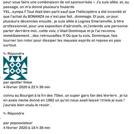
pour vous faire une combinaison de vol sponsorisée ». J’y suis allée, et, au
passage, on m’a donné plusieurs foulards
YSL…sympa !! Tout était bien parti sauf que l’hélicoptère a été incendié et
que l’achat du BONANZA ne s’est pas fait…dommage. Et puis, un jour,
plusieurs décennies ensuite , je suis allée à Lognes Emerainville, à titre
professionnel, pour une exposition d’aéronefs, et j’entends une personne
parler derrière moi…cette voix, c’était Dominique et je l’ai reconnu
immédiatement….des retrouvailles !!! Où que tu sois, Dominique, fais
tourner ton rotor pour dissiper les mauvais esprits et repose en paix
surtout.
⮑
Répondre
par
spotter limax
4 février 2020 à 22 h 36 min
connu au Bourget à la fin des 70ies. un super gars fan des lévriers . je lui
en avais meme donné en 1982 un qu’on nous avait laissé ! triste je suis !
j’aurais bien voulu le revoir .
⮑
Répondre
par
popoaviateur
4 février 2020 à 18 h 38 min