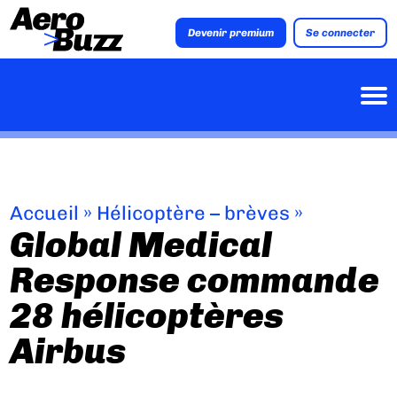
Devenir premium
Se connecter
Accueil
»
Hélicoptère – brèves
»
Global Medical
Response commande
28 hélicoptères
Airbus