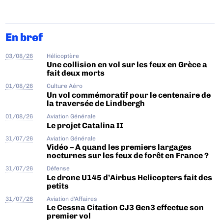
En bref
03/08/26
Hélicoptère
Une collision en vol sur les feux en Grèce a
fait deux morts
01/08/26
Culture Aéro
Un vol commémoratif pour le centenaire de
la traversée de Lindbergh
01/08/26
Aviation Générale
Le projet Catalina II
31/07/26
Aviation Générale
Vidéo – A quand les premiers largages
nocturnes sur les feux de forêt en France ?
31/07/26
Défense
Le drone U145 d’Airbus Helicopters fait des
petits
31/07/26
Aviation d'Affaires
Le Cessna Citation CJ3 Gen3 effectue son
premier vol