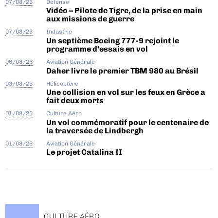
07/08/26
Défense
Vidéo – Pilote de Tigre, de la prise en main
aux missions de guerre
07/08/26
Industrie
Un septième Boeing 777-9 rejoint le
programme d’essais en vol
06/08/26
Aviation Générale
Daher livre le premier TBM 980 au Brésil
03/08/26
Hélicoptère
Une collision en vol sur les feux en Grèce a
fait deux morts
01/08/26
Culture Aéro
Un vol commémoratif pour le centenaire de
la traversée de Lindbergh
01/08/26
Aviation Générale
Le projet Catalina II
CULTURE AÉRO