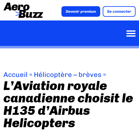
Devenir premium
Se connecter
Accueil
»
Hélicoptère – brèves
»
L’Aviation royale
canadienne choisit le
H135 d’Airbus
Helicopters