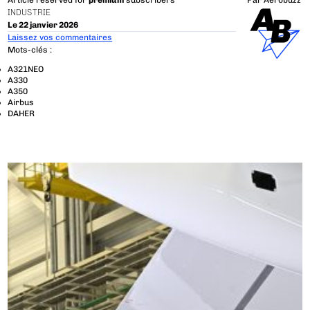
Article reserved for
premium
subscribers
Par
Aerobuzz
INDUSTRIE
Le 22 janvier 2026
Laissez vos commentaires
Mots-clés :
A321NEO
A330
A350
Airbus
DAHER