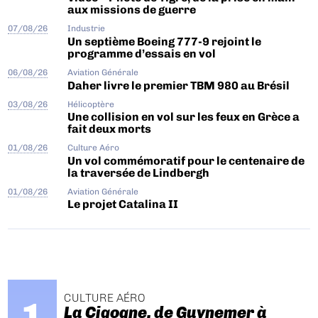
aux missions de guerre
07/08/26
Industrie
Un septième Boeing 777-9 rejoint le
programme d’essais en vol
06/08/26
Aviation Générale
Daher livre le premier TBM 980 au Brésil
03/08/26
Hélicoptère
Une collision en vol sur les feux en Grèce a
fait deux morts
01/08/26
Culture Aéro
Un vol commémoratif pour le centenaire de
la traversée de Lindbergh
01/08/26
Aviation Générale
Le projet Catalina II
CULTURE AÉRO
La Cigogne, de Guynemer à