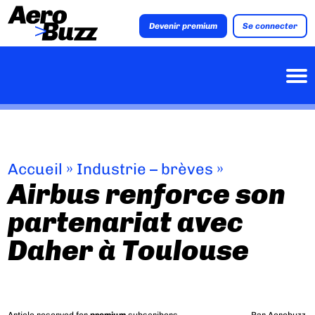
Devenir premium
Se connecter
Accueil
»
Industrie – brèves
»
Airbus renforce son
partenariat avec
Daher à Toulouse