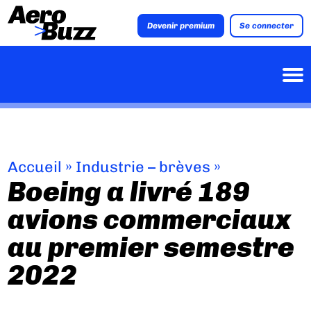
Devenir premium
Se connecter
Accueil
»
Industrie – brèves
»
Boeing a livré 189
avions commerciaux
au premier semestre
2022