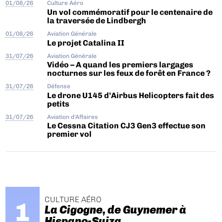
01/08/26
Culture Aéro
Un vol commémoratif pour le centenaire de
la traversée de Lindbergh
01/08/26
Aviation Générale
Le projet Catalina II
31/07/26
Aviation Générale
Vidéo – A quand les premiers largages
nocturnes sur les feux de forêt en France ?
31/07/26
Défense
Le drone U145 d’Airbus Helicopters fait des
petits
31/07/26
Aviation d'Affaires
Le Cessna Citation CJ3 Gen3 effectue son
premier vol
CULTURE AÉRO
La Cigogne, de Guynemer à
Hispano-Suiza