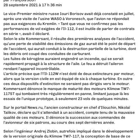
par
François JOST
28 septembre 2021 à 17 h 36 min
Le vice-Premier ministre russe Iouri Borisov avait déjà constaté en juillet,
après une visite de l’usine WASO à Voronesch, que l’avion ne répondait
pas aux exigences du Kremlin. « Tant que vous ne confirmez pas les
performances de vol exigées de l’Il-112, il est inutile de parler de contrats
en série », avait-il déclaré.
Selon le site Kommersant, il résulte des premières analyses de l’accident,
qu’une perte de stabilité des émissions de gaz aurait été le point de départ
de l’accident, qui aurait conduit à la destruction partielle de la turbine, dont
les débris ont coupé des conduites de carburant.
Les fuites de kérogène auraient engendré un incendie, qui se serait
rapidement propagé à la structure de l’aile. Le feu a détruit l’aileron
rendant l’appareil incontrôlable.
L’article précise que l’l’Il-112W n’est doté de deux extincteurs par moteur,
alors que la version civile en est équipé de six à chaque turbine. En outre
ces deux dispositifs d’extinction ne seraient pas dirigés vers le moteur.
Kommersant dénonce le manque de maturité des moteurs Klimow TW7-
117ST qui tombaient très régulièrement en panne, limitant jusque là les
essais de l’unique prototype, à seulement 23 vols de quelques minutes.
Sur le portail News.ru, l’ancien constructeur en chef d’Iliouchin, Nikolaï
Talikov, déclare qu’il s’attendait à un accident, compte tenu de la mauvaise
qualité de ces moteurs. Il dénonce la succession aux commandes de
l’avionneur de six patrons, au cours des sept dernières année.
Selon l’ingénieur Andrej Zlobin, autrefois impliqué dans le développement
de la version originale du Klimow TW7-117, la conception de base de ce