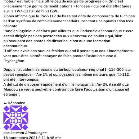
moteur est fiable, mais offre peu de marge de progression. Or, c’est
précisément ce genre de modifications « forcées » qui ont été effectuées
sur le TW7-117ST de l’Il-112W.
Zlobin affirme que le TW7-117 de base est doté de composants de turbines
et d’un système de refroidissement réduits, rendant une optimisation très
délicate.
L’ancien ingénieur déclare par ailleurs que l’industrie aéronautique russe
serait dirigée par des personnes aux « cerveau de poulet » qui, bien
qu’occupant des postes de direction, n’ont aucune formation
aéronautique.
Il affirme avoir des sueurs froides quand il pense que ces « incompétents »
vont peut-être bientôt essayer de faire passer l’aviation russe à
l’hydrogène.
Depuis l’accident les essais du turbopropulseur régional Il-114-300, qui
devait remplacer l’An-24, et qui possède les même moteurs que l’Il-112,
ont été interrompus.
A défaut de disposer rapidement d’un remplaçant à l’An-24, il se dit que
Moscou se verra peut-être contraint de faire l’acquisition d’un appareil
étranger.
⮑
Répondre
par
Laurent Altenburger
16 septembre 2021 à 11 h 45 min