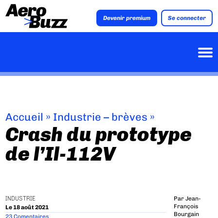
Devenir premium
Se connecter
Accueil
»
Industrie – brèves
»
Crash du prototype
de l’Il-112V
INDUSTRIE
Par
Jean-
François
Le 18 août 2021
Bourgain
23 Comentaires