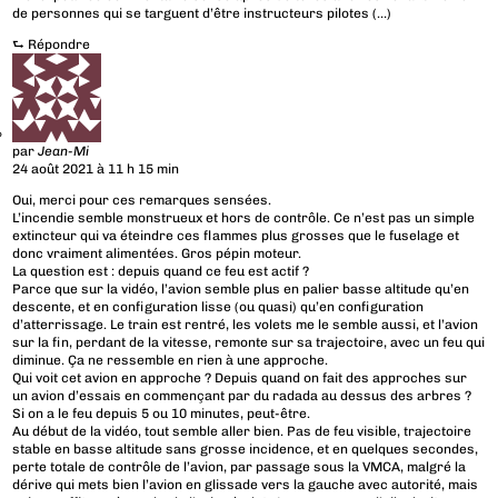
de personnes qui se targuent d’être instructeurs pilotes (…)
⮑
Répondre
par
Jean-Mi
24 août 2021 à 11 h 15 min
Oui, merci pour ces remarques sensées.
L’incendie semble monstrueux et hors de contrôle. Ce n’est pas un simple
extincteur qui va éteindre ces flammes plus grosses que le fuselage et
donc vraiment alimentées. Gros pépin moteur.
La question est : depuis quand ce feu est actif ?
Parce que sur la vidéo, l’avion semble plus en palier basse altitude qu’en
descente, et en configuration lisse (ou quasi) qu’en configuration
d’atterrissage. Le train est rentré, les volets me le semble aussi, et l’avion
sur la fin, perdant de la vitesse, remonte sur sa trajectoire, avec un feu qui
diminue. Ça ne ressemble en rien à une approche.
Qui voit cet avion en approche ? Depuis quand on fait des approches sur
un avion d’essais en commençant par du radada au dessus des arbres ?
Si on a le feu depuis 5 ou 10 minutes, peut-être.
Au début de la vidéo, tout semble aller bien. Pas de feu visible, trajectoire
stable en basse altitude sans grosse incidence, et en quelques secondes,
perte totale de contrôle de l’avion, par passage sous la VMCA, malgré la
dérive qui mets bien l’avion en glissade vers la gauche avec autorité, mais