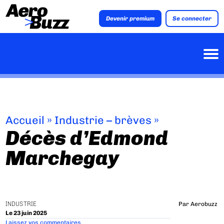
Devenir premium
Se connecter
Accueil
»
Industrie – brèves
»
Décès d’Edmond
Marchegay
INDUSTRIE
Par
Aerobuzz
Le 23 juin 2025
Laissez vos commentaires