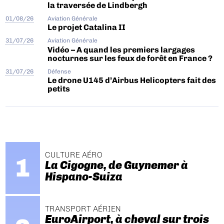
la traversée de Lindbergh
01/08/26
Aviation Générale
Le projet Catalina II
31/07/26
Aviation Générale
Vidéo – A quand les premiers largages
nocturnes sur les feux de forêt en France ?
31/07/26
Défense
Le drone U145 d’Airbus Helicopters fait des
petits
CULTURE AÉRO
La Cigogne, de Guynemer à
Hispano-Suiza
TRANSPORT AÉRIEN
EuroAirport, à cheval sur trois