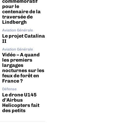
commémoratif
pour le
centenaire de la
traversée de
Lindbergh
Aviation Générale
Le projet Catalina
II
Aviation Générale
Vidéo – A quand
les premiers
largages
nocturnes sur les
feux de forêt en
France ?
Défense
Le drone U145
d’Airbus
Helicopters fait
des petits