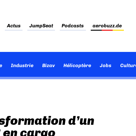
Actus
JumpSeat
Podcasts
aerobuzz.de
e
Industrie
Bizav
Hélicoptère
Jobs
Cultur
nsformation d’un
 en cargo