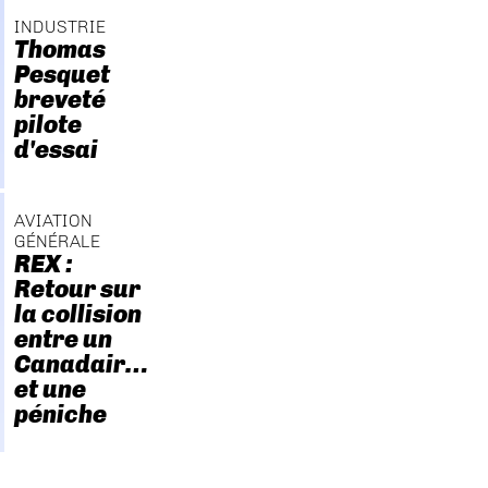
INDUSTRIE
Thomas
Pesquet
breveté
pilote
d'essai
AVIATION
GÉNÉRALE
REX :
Retour sur
la collision
entre un
Canadair…
et une
péniche