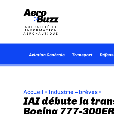
ACTUALITÉ ET
INFORMATION
AÉRONAUTIQUE
Aviation Générale
Transport
Défens
Accueil
»
Industrie – brèves
»
IAI débute la tra
Boeing 777-300ER