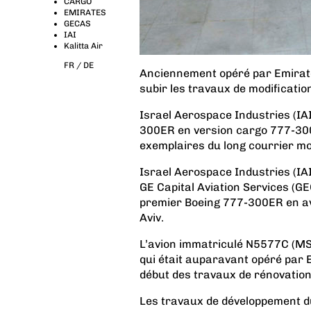
CARGO
EMIRATES
GECAS
IAI
Kalitta Air
FR /
DE
Anciennement opéré par Emirate
subir les travaux de modification
Israel Aerospace Industries (IAI
300ER en version cargo 777-30
exemplaires du long courrier mod
Israel Aerospace Industries (IAI)
GE Capital Aviation Services (G
premier Boeing 777-300ER en av
Aviv.
L’avion immatriculé N5577C (M
qui était auparavant opéré par 
début des travaux de rénovation
Les travaux de développement d