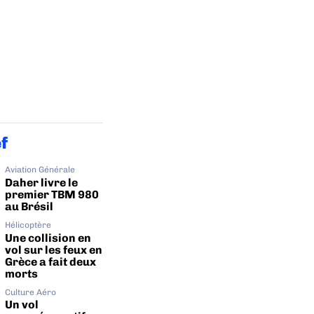
ef
Aviation Générale
Daher livre le
premier TBM 980
au Brésil
Hélicoptère
Une collision en
vol sur les feux en
Grèce a fait deux
morts
Culture Aéro
Un vol