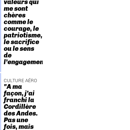
valeurs qui
me sont
chères
comme le
courage, le
patriotisme,
le sacrifice
ou le sens
de
l’engagement."
CULTURE AÉRO
"A ma
façon, j’ai
franchi la
Cordillère
des Andes.
Pas une
fois, mais