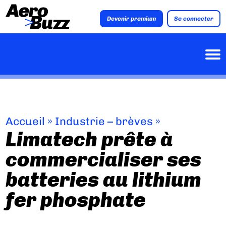
Devenir premium
Se connecter
Accueil
»
Industrie – brèves
»
Limatech prête à
commercialiser ses
batteries au lithium
fer phosphate