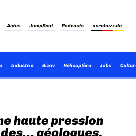
Actus
JumpSeat
Podcasts
aerobuzz.de
e
Industrie
Bizav
Hélicoptère
Jobs
Cultur
ne haute pression
c des… géologues.