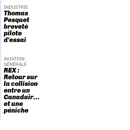
INDUSTRIE
Thomas
Pesquet
breveté
pilote
d'essai
AVIATION
GÉNÉRALE
REX :
Retour sur
la collision
entre un
Canadair…
et une
péniche