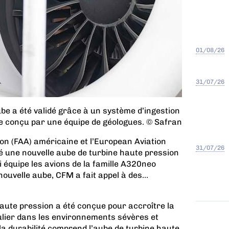
01/08/26
31/07/26
ube a été validé grâce à un système d’ingestion
ue conçu par une équipe de géologues. © Safran
ion (FAA) américaine et l’European Aviation
31/07/26
ié une nouvelle aube de turbine haute pression
équipe les avions de la famille A320neo
nouvelle aube, CFM a fait appel à des…
haute pression a été conçue pour accroître la
culier dans les environnements sévères et
 la durabilité comprend l’aube de turbine haute