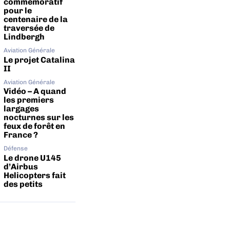
commémoratif
pour le
centenaire de la
traversée de
Lindbergh
Aviation Générale
Le projet Catalina
II
Aviation Générale
Vidéo – A quand
les premiers
largages
nocturnes sur les
feux de forêt en
France ?
Défense
Le drone U145
d’Airbus
Helicopters fait
des petits