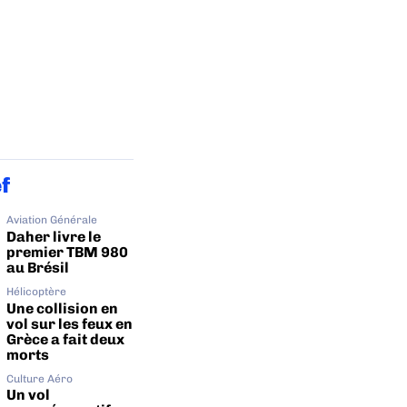
ef
Aviation Générale
Daher livre le
premier TBM 980
au Brésil
Hélicoptère
Une collision en
vol sur les feux en
Grèce a fait deux
morts
Culture Aéro
Un vol