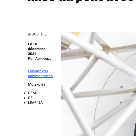
INDUSTRIE
Le 16
décembre
2024
Par
Aerobuzz
Laissez vos
commentaires
Mots-clés :
CFM
GE
LEAP-1A