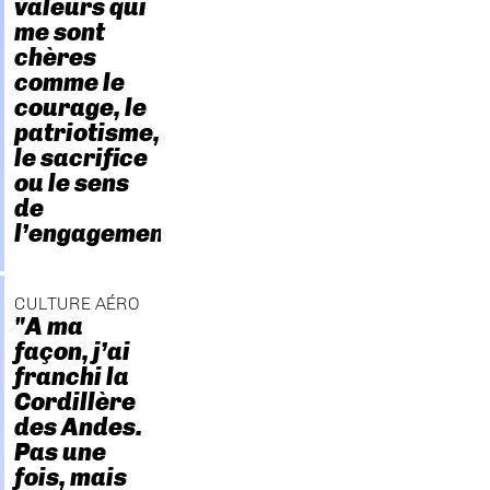
valeurs qui
me sont
chères
comme le
courage, le
patriotisme,
le sacrifice
ou le sens
de
l’engagement."
CULTURE AÉRO
"A ma
façon, j’ai
franchi la
Cordillère
des Andes.
Pas une
fois, mais