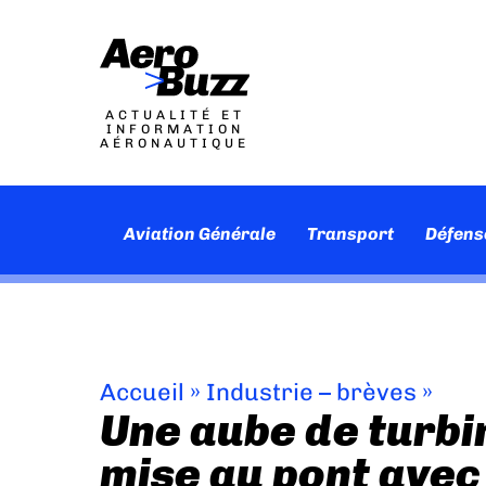
ACTUALITÉ ET
INFORMATION
AÉRONAUTIQUE
Aviation Générale
Transport
Défens
Accueil
»
Industrie – brèves
»
Une aube de turbi
mise au pont ave