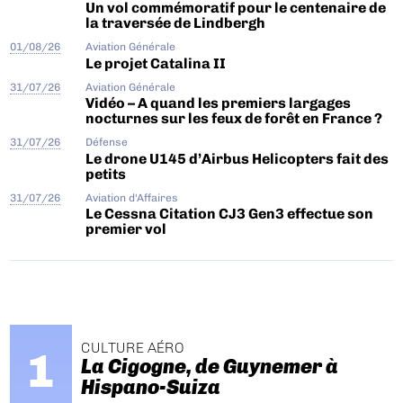
Un vol commémoratif pour le centenaire de
la traversée de Lindbergh
01/08/26
Aviation Générale
Le projet Catalina II
31/07/26
Aviation Générale
Vidéo – A quand les premiers largages
nocturnes sur les feux de forêt en France ?
31/07/26
Défense
Le drone U145 d’Airbus Helicopters fait des
petits
31/07/26
Aviation d'Affaires
Le Cessna Citation CJ3 Gen3 effectue son
premier vol
CULTURE AÉRO
La Cigogne, de Guynemer à
Hispano-Suiza