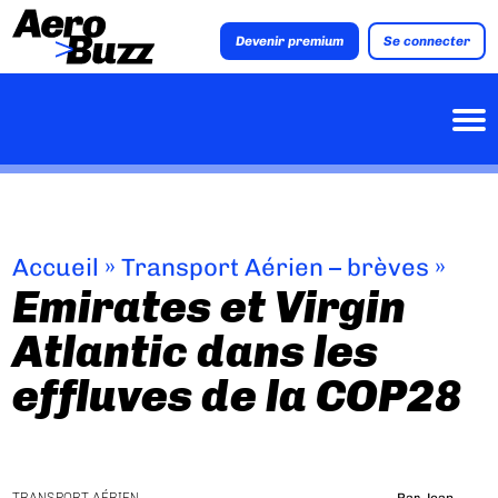
Devenir premium
Se connecter
Accueil
»
Transport Aérien – brèves
»
Emirates et Virgin
Atlantic dans les
effluves de la COP28