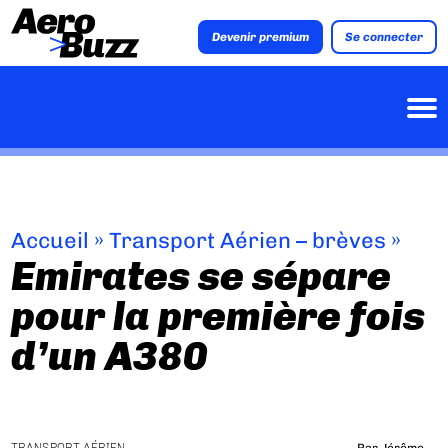
Devenir premium
Se connecter
Accueil
»
Transport Aérien – brèves
»
Emirates se sépare
pour la première fois
d’un A380