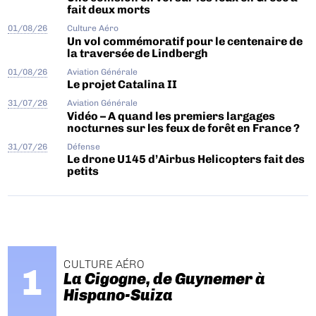
fait deux morts
01/08/26
Culture Aéro
Un vol commémoratif pour le centenaire de
la traversée de Lindbergh
01/08/26
Aviation Générale
Le projet Catalina II
31/07/26
Aviation Générale
Vidéo – A quand les premiers largages
nocturnes sur les feux de forêt en France ?
31/07/26
Défense
Le drone U145 d’Airbus Helicopters fait des
petits
CULTURE AÉRO
La Cigogne, de Guynemer à
Hispano-Suiza