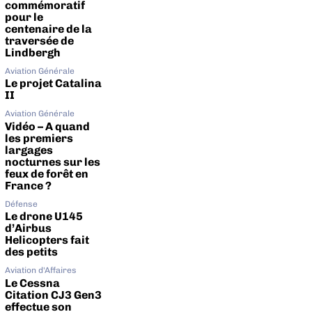
commémoratif
pour le
centenaire de la
traversée de
Lindbergh
Aviation Générale
Le projet Catalina
II
Aviation Générale
Vidéo – A quand
les premiers
largages
nocturnes sur les
feux de forêt en
France ?
Défense
Le drone U145
d’Airbus
Helicopters fait
des petits
Aviation d'Affaires
Le Cessna
Citation CJ3 Gen3
effectue son