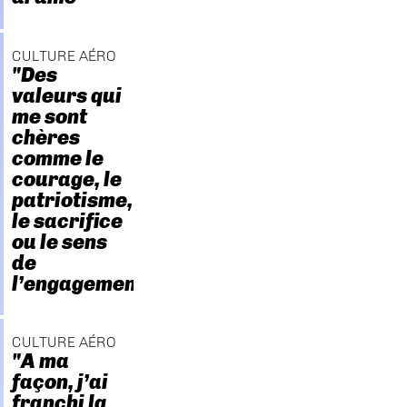
CULTURE AÉRO
"Des
valeurs qui
me sont
chères
comme le
courage, le
patriotisme,
le sacrifice
ou le sens
de
l’engagement."
CULTURE AÉRO
"A ma
façon, j’ai
franchi la