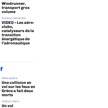
Windrunner,
transport gros
volume
Aviation Générale
VIDEO – Les aéro-
clubs,
catalyseurs de la
transition
énergétique de
l’aéronautique
ef
Hélicoptère
Une collision en
vol sur les feux en
Grèce a fait deux
morts
Culture Aéro
Un vol