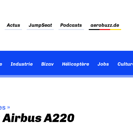
Actus
JumpSeat
Podcasts
aerobuzz.de
e
Industrie
Bizav
Hélicoptère
Jobs
Cultur
es
»
 Airbus A220