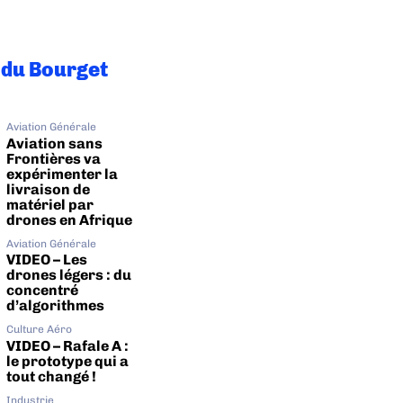
 du Bourget
Aviation Générale
Aviation sans
Frontières va
expérimenter la
livraison de
matériel par
drones en Afrique
Aviation Générale
VIDEO – Les
drones légers : du
concentré
d’algorithmes
Culture Aéro
VIDEO – Rafale A :
le prototype qui a
tout changé !
Industrie