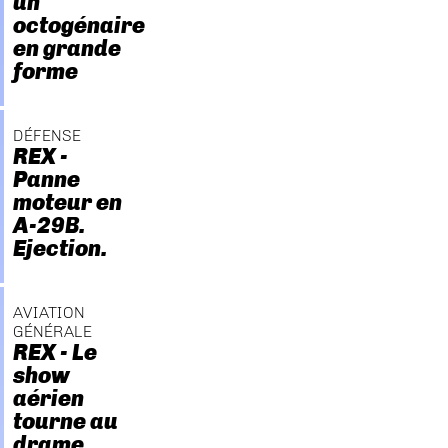
un
octogénaire
en grande
forme
DÉFENSE
REX -
Panne
moteur en
A-29B.
Ejection.
AVIATION
GÉNÉRALE
REX - Le
show
aérien
tourne au
drame