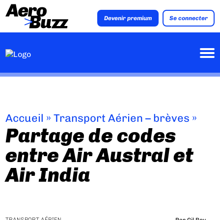
Devenir premium
Se connecter
Accueil
»
Transport Aérien – brèves
»
Partage de codes
entre Air Austral et
Air India