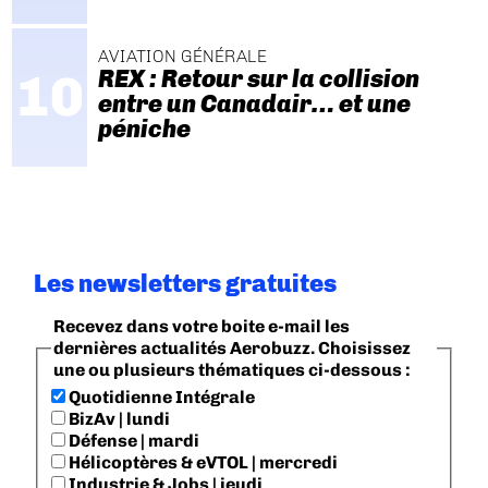
AVIATION GÉNÉRALE
REX : Retour sur la collision
entre un Canadair… et une
péniche
Les newsletters gratuites
Recevez dans votre boite e-mail les
dernières actualités Aerobuzz. Choisissez
une ou plusieurs thématiques ci-dessous :
Quotidienne Intégrale
BizAv | lundi
Défense | mardi
Hélicoptères & eVTOL | mercredi
Industrie & Jobs | jeudi