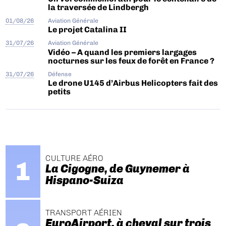
la traversée de Lindbergh
01/08/26
Aviation Générale
Le projet Catalina II
31/07/26
Aviation Générale
Vidéo – A quand les premiers largages
nocturnes sur les feux de forêt en France ?
31/07/26
Défense
Le drone U145 d’Airbus Helicopters fait des
petits
CULTURE AÉRO
La Cigogne, de Guynemer à
Hispano-Suiza
TRANSPORT AÉRIEN
EuroAirport, à cheval sur trois