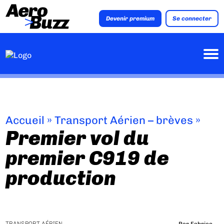
Devenir premium
Se connecter
Accueil
»
Transport Aérien – brèves
»
Premier vol du
premier C919 de
production