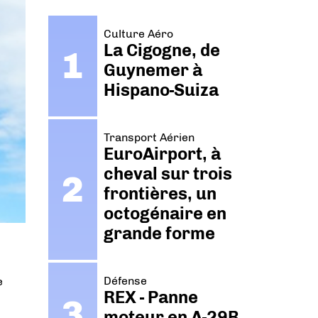
Culture Aéro
La Cigogne, de
Guynemer à
Hispano-Suiza
Transport Aérien
EuroAirport, à
cheval sur trois
frontières, un
octogénaire en
grande forme
Défense
e
REX - Panne
moteur en A-29B.