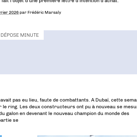
 fait l’objet d’une première lettre d’intention d’achat.
vrier 2026
par
Frédéric Marsaly
DÉPOSE MINUTE
’avait pas eu lieu, faute de combattants. A Dubaï, cette sema
r le ring. Les deux constructeurs ont pu à nouveau se mesu
s du galon en devenant le nouveau champion du monde des
partie se