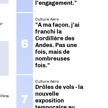
l’engagement."
l
Culture Aéro
"A ma façon, j’ai
ir
franchi la
Cordillère des
Andes. Pas une
fois, mais de
nombreuses
fois."
Culture Aéro
Drôles de vols - la
nouvelle
China
exposition
temporaire au