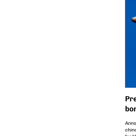
Pr
bo
Anno
chin