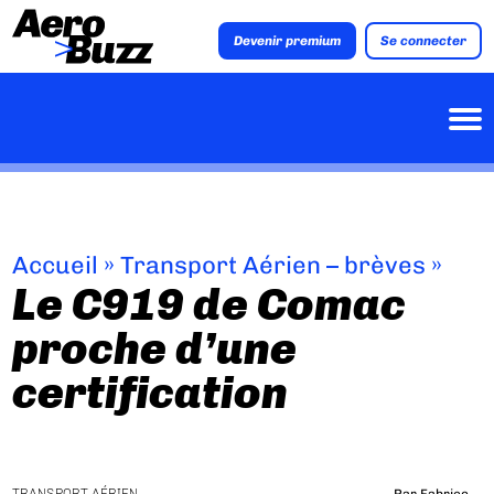
Devenir premium
Se connecter
Accueil
»
Transport Aérien – brèves
»
Le C919 de Comac
proche d’une
certification