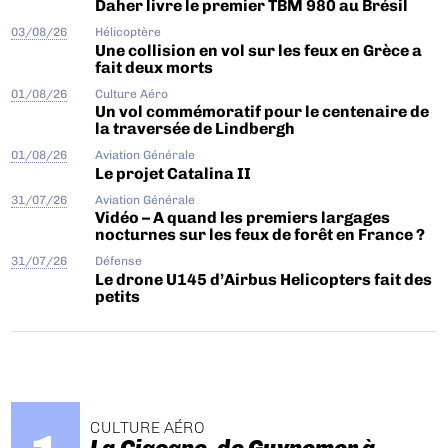
Daher livre le premier TBM 980 au Brésil
03/08/26
Hélicoptère
Une collision en vol sur les feux en Grèce a
fait deux morts
01/08/26
Culture Aéro
Un vol commémoratif pour le centenaire de
la traversée de Lindbergh
01/08/26
Aviation Générale
Le projet Catalina II
31/07/26
Aviation Générale
Vidéo – A quand les premiers largages
nocturnes sur les feux de forêt en France ?
31/07/26
Défense
Le drone U145 d’Airbus Helicopters fait des
petits
CULTURE AÉRO