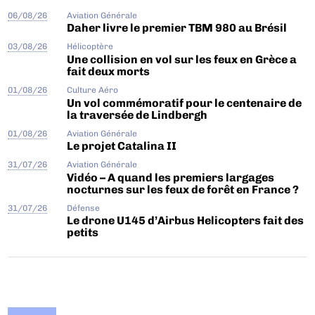
06/08/26
Aviation Générale
Daher livre le premier TBM 980 au Brésil
03/08/26
Hélicoptère
Une collision en vol sur les feux en Grèce a
fait deux morts
01/08/26
Culture Aéro
Un vol commémoratif pour le centenaire de
la traversée de Lindbergh
01/08/26
Aviation Générale
Le projet Catalina II
31/07/26
Aviation Générale
Vidéo – A quand les premiers largages
nocturnes sur les feux de forêt en France ?
31/07/26
Défense
Le drone U145 d’Airbus Helicopters fait des
petits