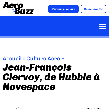
Devenir premium
Se connecter
Accueil
»
Culture Aéro
»
Jean-François
Clervoy, de Hubble à
Novespace