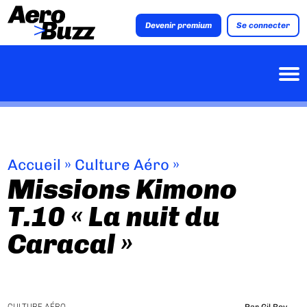
Devenir premium
Se connecter
Accueil
»
Culture Aéro
»
Missions Kimono
T.10 « La nuit du
Caracal »