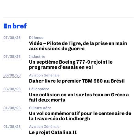
En bref
07/08/26
Défense
Vidéo – Pilote de Tigre, de la prise en main
aux missions de guerre
07/08/26
Industrie
Un septième Boeing 777-9 rejoint le
programme d’essais en vol
06/08/26
Aviation Générale
Daher livre le premier TBM 980 au Brésil
03/08/26
Hélicoptère
Une collision en vol sur les feux en Grèce a
fait deux morts
01/08/26
Culture Aéro
Un vol commémoratif pour le centenaire de
la traversée de Lindbergh
01/08/26
Aviation Générale
Le projet Catalina II