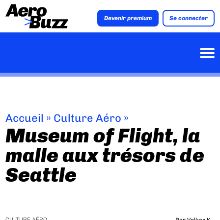
Devenir premium
Se connecter
Accueil
»
Culture Aéro
»
Museum of Flight, la
malle aux trésors de
Seattle