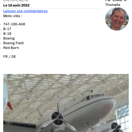
CULTURE AÉRO
Par
Volker K.
Thomalla
Le 16 août 2022
Laissez vos commentaires
Mots-clés :
747-100-AV8
B-17
B-19
Boeing
Boeing Field
Red Barn
FR /
DE