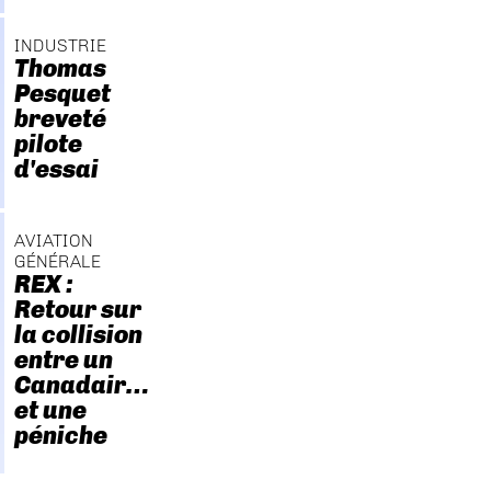
INDUSTRIE
Thomas
Pesquet
breveté
pilote
d'essai
AVIATION
GÉNÉRALE
REX :
Retour sur
la collision
entre un
Canadair…
et une
péniche