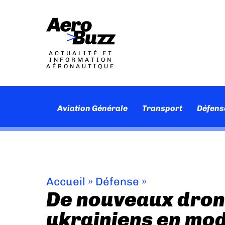
ACTUALITÉ ET
INFORMATION
AÉRONAUTIQUE
Aviation Générale
Transport
Défens
Accueil
»
Défense
»
De nouveaux dron
ukrainiens en mod