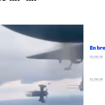
En br
03/08/26
01/08/26