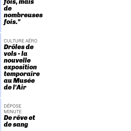
fois, mais
de
nombreuses
fois."
CULTURE AÉRO
Drôles de
vols - la
nouvelle
exposition
temporaire
au Musée
de l'Air
DÉPOSE
MINUTE
De rêve et
de sang