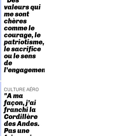
"Des
valeurs qui
me sont
chères
comme le
courage, le
patriotisme,
le sacrifice
ou le sens
de
l’engagement."
CULTURE AÉRO
"A ma
façon, j’ai
franchi la
Cordillère
des Andes.
Pas une