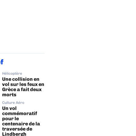
ef
Hélicoptère
Une collision en
vol sur les feux en
Grèce a fait deux
morts
Culture Aéro
Un vol
commémoratif
pour le
centenaire de la
traversée de
Lindbergh