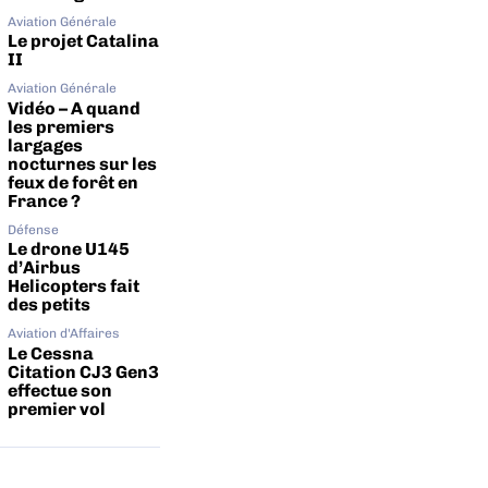
Aviation Générale
Le projet Catalina
II
Aviation Générale
Vidéo – A quand
les premiers
largages
nocturnes sur les
feux de forêt en
France ?
Défense
Le drone U145
d’Airbus
Helicopters fait
des petits
Aviation d'Affaires
Le Cessna
Citation CJ3 Gen3
effectue son
premier vol