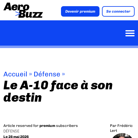
Devenir premium
Se connecter
Accueil
»
Défense
»
Le A-10 face à son
destin
Article reserved for
premium
subscribers
Par
Frédéric
Lert
DÉFENSE
Le 28 mai 2026