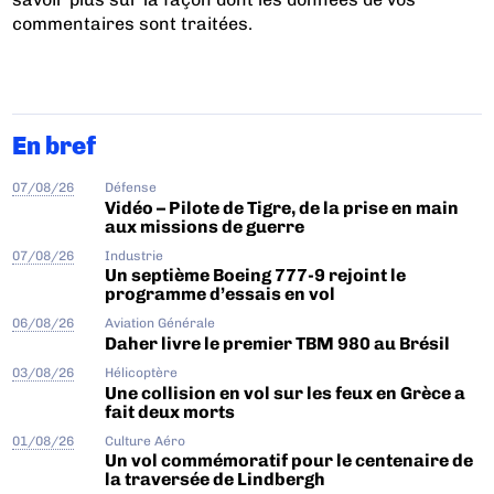
commentaires sont traitées
.
En bref
07/08/26
Défense
Vidéo – Pilote de Tigre, de la prise en main
aux missions de guerre
07/08/26
Industrie
Un septième Boeing 777-9 rejoint le
programme d’essais en vol
06/08/26
Aviation Générale
Daher livre le premier TBM 980 au Brésil
03/08/26
Hélicoptère
Une collision en vol sur les feux en Grèce a
fait deux morts
01/08/26
Culture Aéro
Un vol commémoratif pour le centenaire de
la traversée de Lindbergh