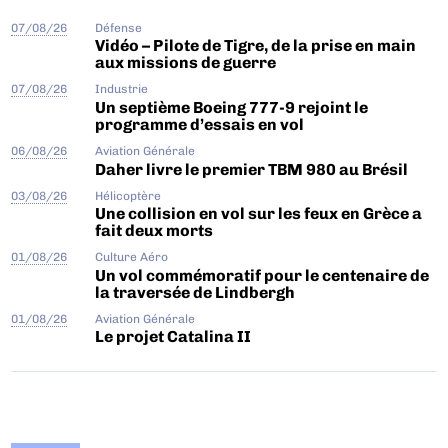
07/08/26
Défense
Vidéo – Pilote de Tigre, de la prise en main
aux missions de guerre
07/08/26
Industrie
Un septième Boeing 777-9 rejoint le
programme d’essais en vol
06/08/26
Aviation Générale
Daher livre le premier TBM 980 au Brésil
03/08/26
Hélicoptère
Une collision en vol sur les feux en Grèce a
fait deux morts
01/08/26
Culture Aéro
Un vol commémoratif pour le centenaire de
la traversée de Lindbergh
01/08/26
Aviation Générale
Le projet Catalina II