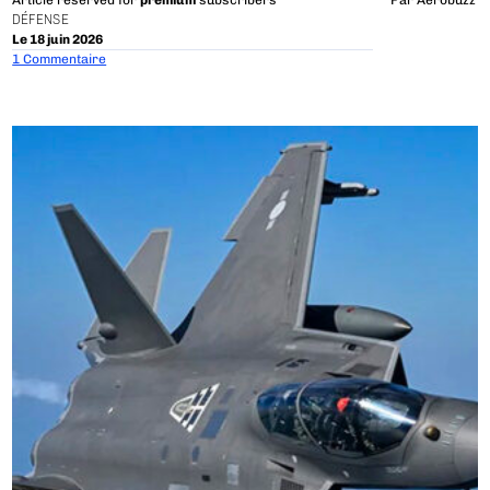
Article reserved for
premium
subscribers
Par
Aerobuzz
DÉFENSE
Le 18 juin 2026
1 Commentaire