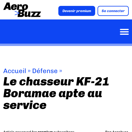
Devenir premium
Se connecter
Accueil
»
Défense
»
Le chasseur KF-21
Boramae apte au
service