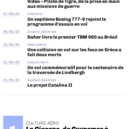
Vidéo – Pilote de Tigre, de la prise en main
aux missions de guerre
07/08/26
Industrie
Un septième Boeing 777-9 rejoint le
programme d’essais en vol
06/08/26
Aviation Générale
Daher livre le premier TBM 980 au Brésil
03/08/26
Hélicoptère
Une collision en vol sur les feux en Grèce a
fait deux morts
01/08/26
Culture Aéro
Un vol commémoratif pour le centenaire de
la traversée de Lindbergh
01/08/26
Aviation Générale
Le projet Catalina II
CULTURE AÉRO