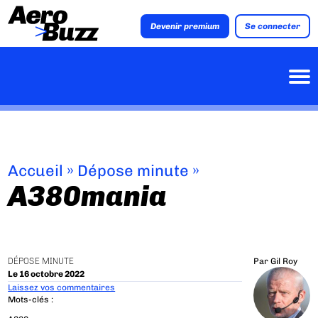
Devenir premium
Se connecter
Accueil
»
Dépose minute
»
A380mania
DÉPOSE MINUTE
Par
Gil Roy
Le 16 octobre 2022
Laissez vos commentaires
Mots-clés :