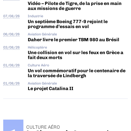
Vidéo – Pilote de Tigre, de la prise en main
aux missions de guerre
07/08/26
Industrie
Un septième Boeing 777-9 rejoint le
programme d’essais en vol
06/08/26
Aviation Générale
Daher livre le premier TBM 980 au Brésil
03/08/26
Hélicoptère
Une collision en vol sur les feux en Grèce a
fait deux morts
01/08/26
Culture Aéro
Un vol commémoratif pour le centenaire de
la traversée de Lindbergh
01/08/26
Aviation Générale
Le projet Catalina II
CULTURE AÉRO