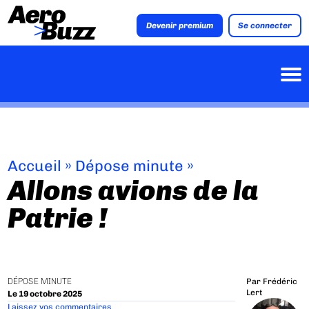
Devenir premium
Se connecter
Accueil
»
Dépose minute
»
Allons avions de la
Patrie !
DÉPOSE MINUTE
Par
Frédéric
Lert
Le 19 octobre 2025
Laissez vos commentaires