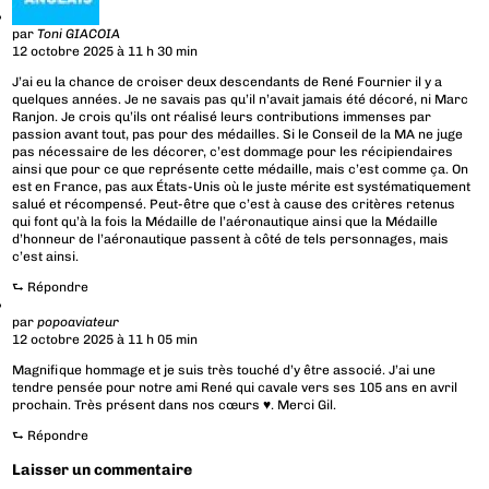
par
Toni GIACOIA
12 octobre 2025 à 11 h 30 min
J’ai eu la chance de croiser deux descendants de René Fournier il y a
quelques années. Je ne savais pas qu’il n’avait jamais été décoré, ni Marc
Ranjon. Je crois qu’ils ont réalisé leurs contributions immenses par
passion avant tout, pas pour des médailles. Si le Conseil de la MA ne juge
pas nécessaire de les décorer, c’est dommage pour les récipiendaires
ainsi que pour ce que représente cette médaille, mais c’est comme ça. On
est en France, pas aux États-Unis où le juste mérite est systématiquement
salué et récompensé. Peut-être que c’est à cause des critères retenus
qui font qu’à la fois la Médaille de l’aéronautique ainsi que la Médaille
d’honneur de l’aéronautique passent à côté de tels personnages, mais
c’est ainsi.
⮑
Répondre
par
popoaviateur
12 octobre 2025 à 11 h 05 min
Magnifique hommage et je suis très touché d’y être associé. J’ai une
tendre pensée pour notre ami René qui cavale vers ses 105 ans en avril
prochain. Très présent dans nos cœurs ♥️. Merci Gil.
⮑
Répondre
Laisser un commentaire