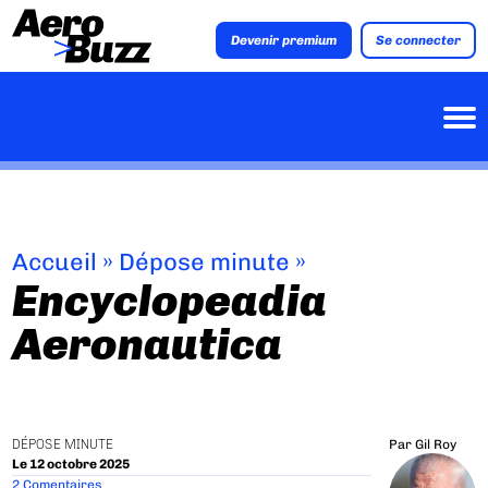
Devenir premium
Se connecter
Accueil
»
Dépose minute
»
Encyclopeadia
Aeronautica
DÉPOSE MINUTE
Par
Gil Roy
Le 12 octobre 2025
2 Comentaires