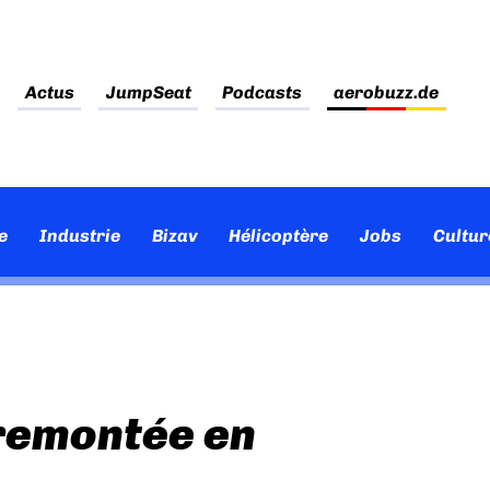
Actus
JumpSeat
Podcasts
aerobuzz.de
e
Industrie
Bizav
Hélicoptère
Jobs
Cultur
 remontée en