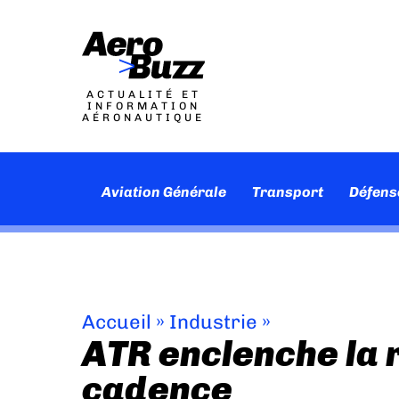
ACTUALITÉ ET
INFORMATION
AÉRONAUTIQUE
Aviation Générale
Transport
Défens
Accueil
»
Industrie
»
ATR enclenche la
cadence