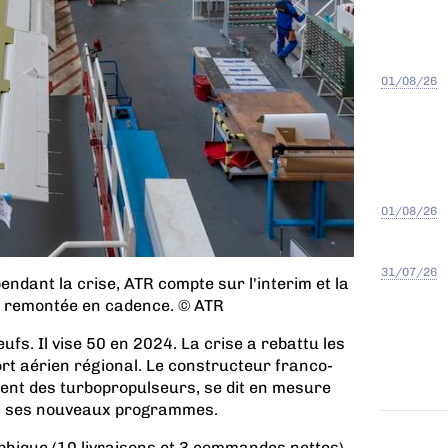
01/08/26
01/08/26
31/07/26
pendant la crise, ATR compte sur l'interim et la
 remontée en cadence. © ATR
ufs. Il vise 50 en 2024. La crise a rebattu les
rt aérien régional. Le constructeur franco-
gment des turbopropulseurs, se dit en mesure
 à ses nouveaux programmes.
hique (10 livraisons et 3 commandes nettes)
,