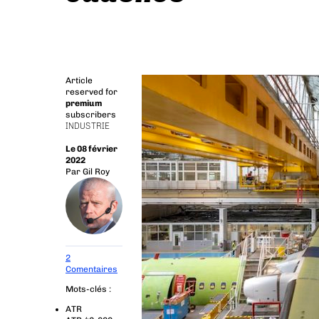
Article
reserved for
premium
subscribers
INDUSTRIE
Le 08 février
2022
Par
Gil Roy
2
Comentaires
Mots-clés :
ATR