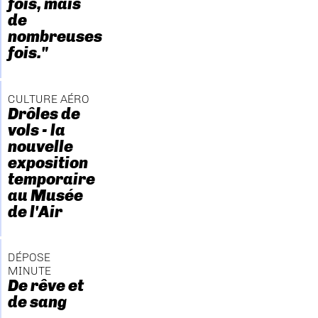
fois, mais
de
nombreuses
fois."
CULTURE AÉRO
Drôles de
vols - la
nouvelle
exposition
temporaire
au Musée
de l'Air
DÉPOSE
MINUTE
De rêve et
de sang