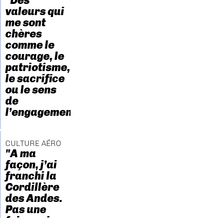
"Des
valeurs qui
me sont
chères
comme le
courage, le
patriotisme,
le sacrifice
ou le sens
de
l’engagement."
CULTURE AÉRO
"A ma
façon, j’ai
franchi la
Cordillère
des Andes.
Pas une