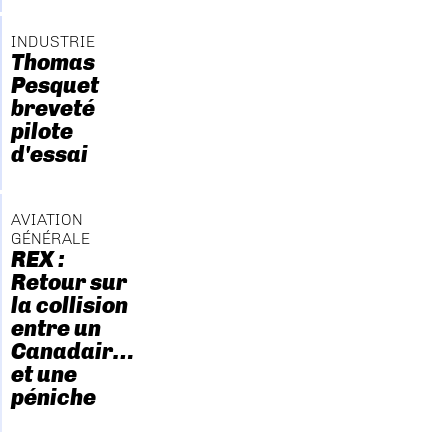
INDUSTRIE
Thomas
Pesquet
breveté
pilote
d'essai
AVIATION
GÉNÉRALE
REX :
Retour sur
la collision
entre un
Canadair…
et une
péniche