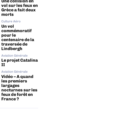
Une collision en
vol sur les feux en
Grèce a fait deux
morts
Culture Aéro
Un vol
commémoratif
pour le
centenaire de la
traversée de
Lindbergh
Aviation Générale
Le projet Catalina
II
Aviation Générale
Vidéo – A quand
les premiers
largages
nocturnes sur les
feux de forêt en
France ?