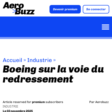
Devenir premium
Se connecter
Accueil
»
Industrie
»
Boeing sur la voie du
redressement
Article reserved for
premium
subscribers
Par
Aerobuzz
INDUSTRIE
Le 03 novembre 2025