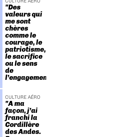
CULTURE AÉRO
"Des
valeurs qui
me sont
chères
comme le
courage, le
patriotisme,
le sacrifice
ou le sens
de
l’engagement."
CULTURE AÉRO
"A ma
façon, j’ai
franchi la
Cordillère
des Andes.