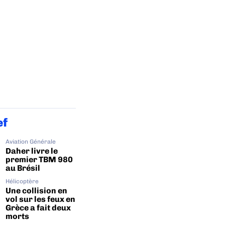
ef
Aviation Générale
Daher livre le
premier TBM 980
au Brésil
Hélicoptère
Une collision en
vol sur les feux en
Grèce a fait deux
morts