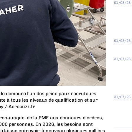
01/08/26
01/08/26
31/07/26
iale demeure l’un des principaux recruteurs
31/07/26
ute à tous les niveaux de qualification et sur
Roy / Aerobuzz.fr
éronautique, de la PME aux donneurs d’ordres,
.000 personnes. En 2026, les besoins sont
i laisse entrevoir, à nouveau plusieurs milliers