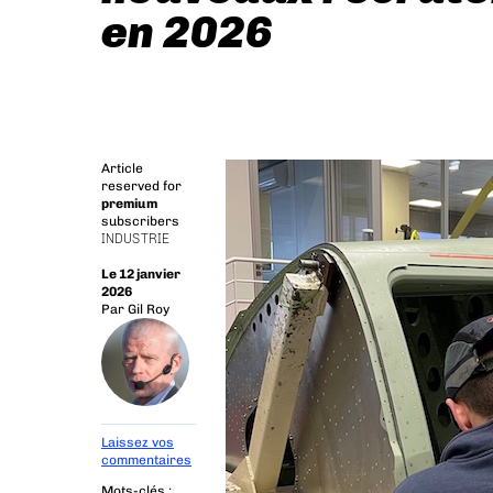
en 2026
Article
reserved for
premium
subscribers
INDUSTRIE
Le 12 janvier
2026
Par
Gil Roy
Laissez vos
commentaires
Mots-clés :