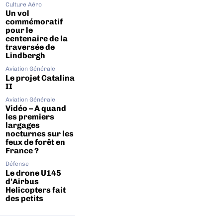
Culture Aéro
Un vol
commémoratif
pour le
centenaire de la
traversée de
Lindbergh
Aviation Générale
Le projet Catalina
II
Aviation Générale
Vidéo – A quand
les premiers
largages
nocturnes sur les
feux de forêt en
France ?
Défense
Le drone U145
d’Airbus
Helicopters fait
des petits