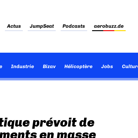
Actus
JumpSeat
Podcasts
aerobuzz.de
e
Industrie
Bizav
Hélicoptère
Jobs
Cultur
tique prévoit de
ements en masse