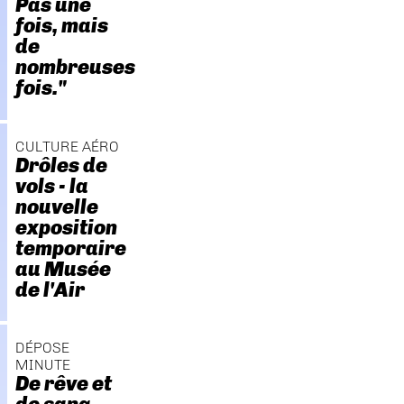
Pas une
fois, mais
de
nombreuses
fois."
CULTURE AÉRO
Drôles de
vols - la
nouvelle
exposition
temporaire
au Musée
de l'Air
DÉPOSE
MINUTE
De rêve et