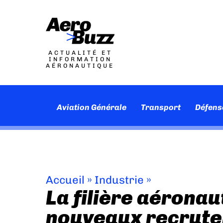
ACTUALITÉ ET
INFORMATION
AÉRONAUTIQUE
Aviation Générale
Transport
Défens
Accueil
»
Industrie
»
La filière aéronau
nouveaux recrut