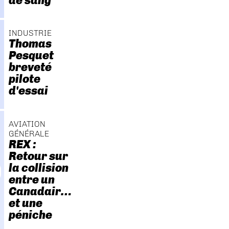
de sang
INDUSTRIE
Thomas
Pesquet
breveté
pilote
d'essai
AVIATION
GÉNÉRALE
REX :
Retour sur
la collision
entre un
Canadair…
et une
péniche