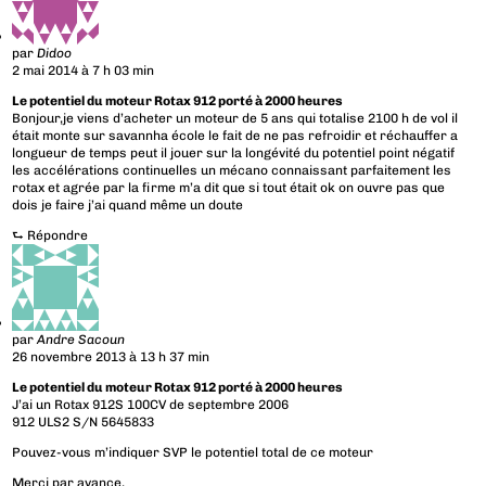
par
Didoo
2 mai 2014 à 7 h 03 min
Le potentiel du moteur Rotax 912 porté à 2000 heures
Bonjour,je viens d’acheter un moteur de 5 ans qui totalise 2100 h de vol il
était monte sur savannha école le fait de ne pas refroidir et réchauffer a
longueur de temps peut il jouer sur la longévité du potentiel point négatif
les accélérations continuelles un mécano connaissant parfaitement les
rotax et agrée par la firme m’a dit que si tout était ok on ouvre pas que
dois je faire j’ai quand même un doute
⮑
Répondre
par
Andre Sacoun
26 novembre 2013 à 13 h 37 min
Le potentiel du moteur Rotax 912 porté à 2000 heures
J’ai un Rotax 912S 100CV de septembre 2006
912 ULS2 S/N 5645833
Pouvez-vous m’indiquer SVP le potentiel total de ce moteur
Merci par avance,