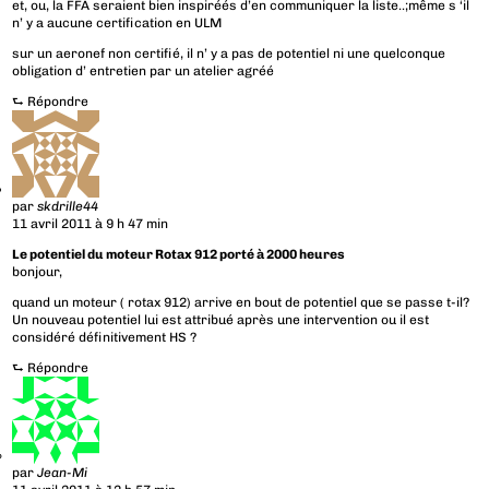
et, ou, la FFA seraient bien inspiréés d’en communiquer la liste..;même s ‘il
n’ y a aucune certification en ULM
sur un aeronef non certifié, il n’ y a pas de potentiel ni une quelconque
obligation d’ entretien par un atelier agréé
⮑
Répondre
par
skdrille44
11 avril 2011 à 9 h 47 min
Le potentiel du moteur Rotax 912 porté à 2000 heures
bonjour,
quand un moteur ( rotax 912) arrive en bout de potentiel que se passe t-il?
Un nouveau potentiel lui est attribué après une intervention ou il est
considéré définitivement HS ?
⮑
Répondre
par
Jean-Mi